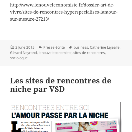
http://www.lenouveleconomiste.fr/dossier-art-de-
vivre/sites-de-rencontres-hyperspecialises-lamour-
sur-mesure-27213/
Posted
Categories
Tags
2 June 2015
Presse écrite
business
,
Catherine Lejealle
,
on
Gérard Neyrand
,
lenouveleconomiste
,
sites de rencontres
,
sociologue
Les sites de rencontres de
niche par VSD