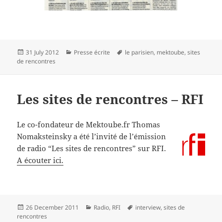
Posted
Categories
Tags
31 July 2012
Presse écrite
le parisien
,
mektoube
,
sites
on
de rencontres
Les sites de rencontres – RFI
Le co-fondateur de Mektoube.fr Thomas
Nomaksteinsky a été l’invité
de l’émission
de radio “Les sites de rencontres” sur RFI.
A écouter ici.
Posted
Categories
Tags
26 December 2011
Radio
,
RFI
interview
,
sites de
on
rencontres