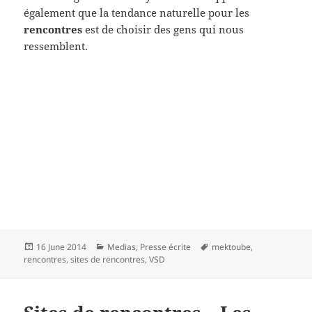
également que la tendance naturelle pour les
rencontres
est de choisir des gens qui nous
ressemblent.
Posted
Categories
Tags
16 June 2014
Medias
,
Presse écrite
mektoube
,
on
rencontres
,
sites de rencontres
,
VSD