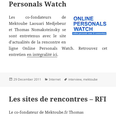
Personals Watch
Les co-fondateurs de
Mektoube Laouari Medjebeur
et Thomas Nomaksteinsky se
sont entretenus avec le site
d’actualités de la rencontre en
ligne Online Personals Watch. Retrouvez cet
entretien
en intégralité ici
.
Posted
Categories
Tags
29 December 2011
Internet
interview
,
mektoube
on
Les sites de rencontres – RFI
Le co-fondateur de Mektoube.fr Thomas