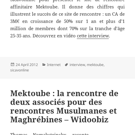
affinitaire Mektoube. Il donne des chiffres qui
illustrent le succès de ce site de rencontre : un CA de
3M€ en croissance de 50% sur 1 an et plus d’1
million de membres dont 70% sur la tranche d’âge
25-35 ans. Découvrez en vidéo
cette interview
.
Posted
Categories
Tags
24 April 2012
Internet
interview
,
mektoube
,
on
sicavonline
Mektoube : la rencontre de
deux associés pour des
rencontres Musulmanes et
Maghrébines – Widoobiz
Thomas Nomaksteinsky, raconte