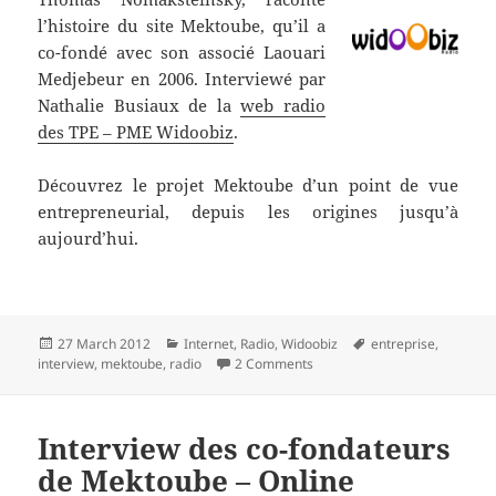
l’histoire du site Mektoube, qu’il a
co-fondé avec son associé Laouari
Medjebeur en 2006. Interviewé par
Nathalie Busiaux de la
web radio
des TPE – PME Widoobiz
.
Découvrez le projet Mektoube d’un point de vue
entrepreneurial, depuis les origines jusqu’à
aujourd’hui.
Posted
Categories
Tags
27 March 2012
Internet
,
Radio
,
Widoobiz
entreprise
,
on
on Mektoube : la rencontre 
interview
,
mektoube
,
radio
2 Comments
Interview des co-fondateurs
de Mektoube – Online