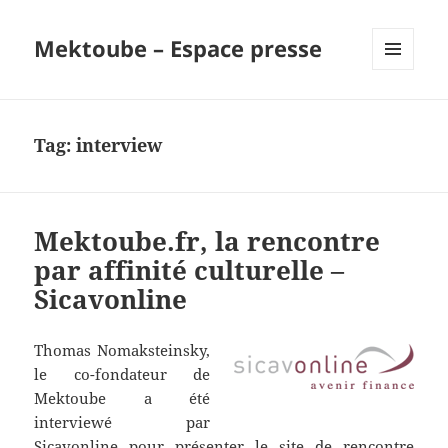
Mektoube – Espace presse
MENU
AND
WIDGETS
Tag:
interview
Mektoube.fr, la rencontre
par affinité culturelle –
Sicavonline
Thomas Nomaksteinsky,
le co-fondateur de
Mektoube a été
interviewé par
Sicavonline pour présenter le site de rencontre