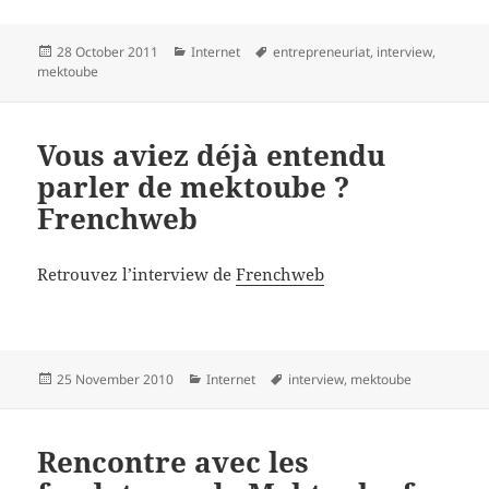
Posted
Categories
Tags
28 October 2011
Internet
entrepreneuriat
,
interview
,
on
mektoube
Vous aviez déjà entendu
parler de mektoube ?
Frenchweb
Retrouvez l’interview de
Frenchweb
Posted
Categories
Tags
25 November 2010
Internet
interview
,
mektoube
on
Rencontre avec les