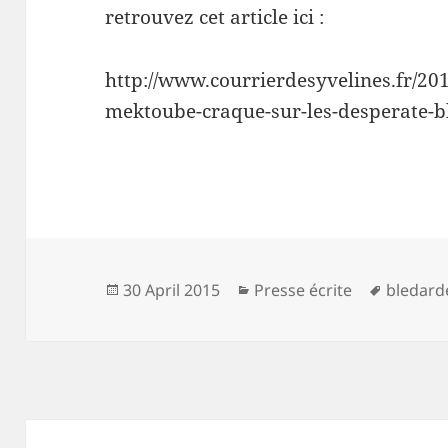
retrouvez cet article ici :
http://www.courrierdesyvelines.fr/201
mektoube-craque-sur-les-desperate-b
Posted
Categories
Tags
30 April 2015
Presse écrite
bledard
on