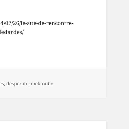
4/07/26/le-site-de-rencontre-
ledardes/
es
,
desperate
,
mektoube