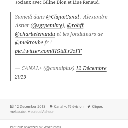
sociaux avec Céline Dion et Line Renaud.
Samedi dans
@CliqueCanal
: Alexandre
Astier (
@sgtpembry
),
@rohff
,
@charlielemindu
et les fondateurs de
@mektoube
.fr !
pic.twitter.com/HGidLr2zFF
— CANAL+ (@canalplus)
12 Décembre
2013
Posted
Categories
Tags
12 December 2013
Canal +
,
Télévision
Clique
,
on
mektoube
,
Mouloud Achour
Proudly powered by WordPress