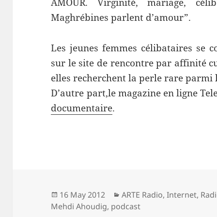
AMOUR. Virginité, mariage, céli
Maghrébines parlent d’amour”.
Les jeunes femmes célibataires se c
sur le site de rencontre par affinité c
elles recherchent la perle rare parmi
D’autre part,le magazine en ligne Te
documentaire
.
Posted
Categories
16 May 2012
ARTE Radio
,
Internet
,
Rad
on
Mehdi Ahoudig
,
podcast