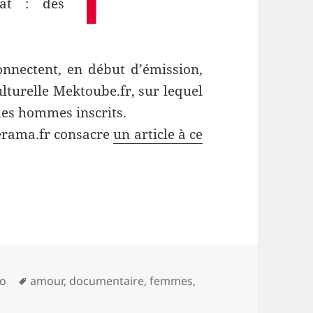
bat : des
onnectent, en début d’émission,
ulturelle Mektoube.fr, sur lequel
 les hommes inscrits.
lerama.fr consacre
un article à ce
Tags
io
amour
,
documentaire
,
femmes
,