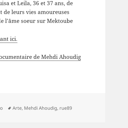
isa et Leila, 36 et 37 ans, de
nt de leurs vies amoureuses
de l’âme soeur sur Mektoube
ant ici.
 documentaire de Mehdi Ahoudig
Tags
io
Arte
,
Mehdi Ahoudig
,
rue89