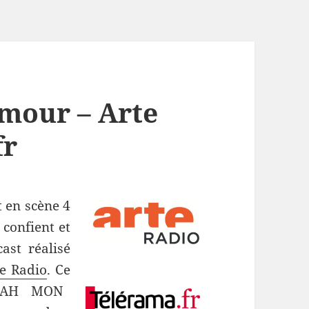
mour – Arte
fr
t en scène 4
confient et
ast réalisé
te Radio
. Ce
ALLAH MON