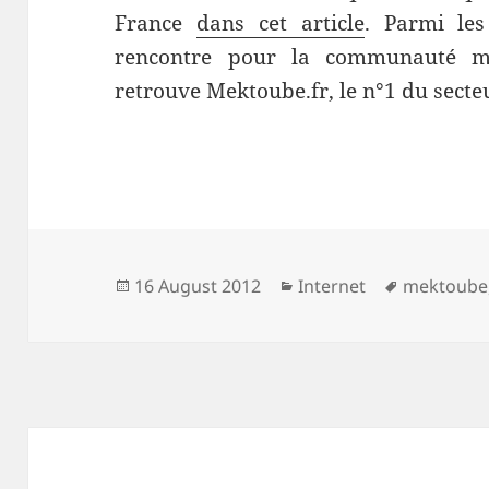
France
dans cet article
. Parmi les
rencontre pour la communauté m
retrouve Mektoube.fr, le n°1 du secte
Posted
Categories
Tags
16 August 2012
Internet
mektoube
on