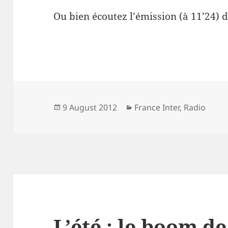
Ou bien écoutez l’émission (à 11’24) d
Posted
Categories
9 August 2012
France Inter
,
Radio
on
L’été : le boom de