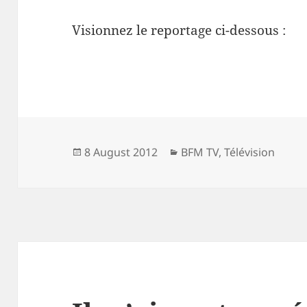
Visionnez le reportage ci-dessous :
Posted
Categories
8 August 2012
BFM TV
,
Télévision
on