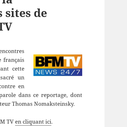
 sites de
 TV
rencontres
e français
ant cette
sacré un
contre en
 parole dans ce reportage, dont
dateur Thomas Nomaksteinsky.
BFM TV
en cliquant ici
.