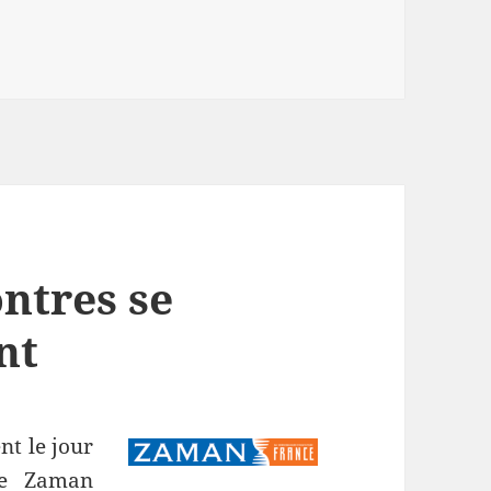
ontres se
nt
nt le jour
ue Zaman