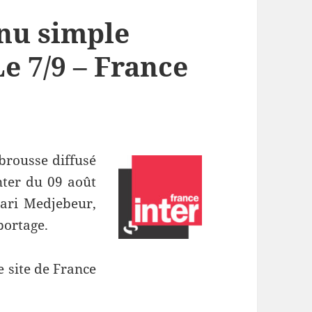
nu simple
e 7/9 – France
brousse diffusé
nter du 09 août
uari Medjebeur,
portage.
e site de France