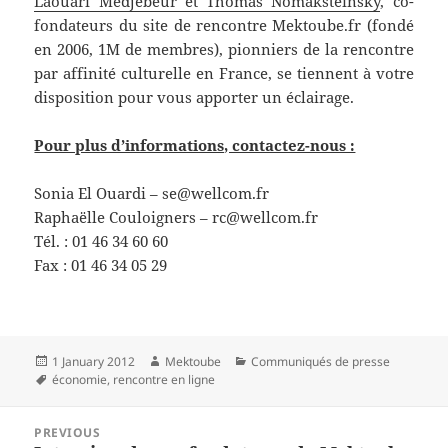
Laouari Medjebeur et Thomas Nomaksteinsky
, co-
fondateurs du site de rencontre Mektoube.fr (fondé
en 2006, 1M de membres), pionniers de la rencontre
par affinité culturelle en France, se tiennent à votre
disposition pour vous apporter un éclairage.
Pour plus d’informations, contactez-nous :
Sonia El Ouardi –
se@wellcom.fr
Raphaëlle Couloigners –
rc@wellcom.fr
Tél. : 01 46 34 60 60
Fax : 01 46 34 05 29
Posted
Author
Categories
1 January 2012
Mektoube
Communiqués de presse
on
Tags
économie
,
rencontre en ligne
Post
PREVIOUS
navigation